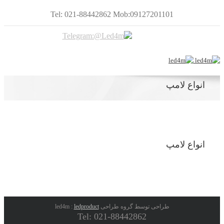
Tel: 021-88442862 Mob:09127201101
انواع لامپ
انواع لامپ
طراحی توسط گروه طراحی led4m :
ledproduct
Tel: 021-88442862