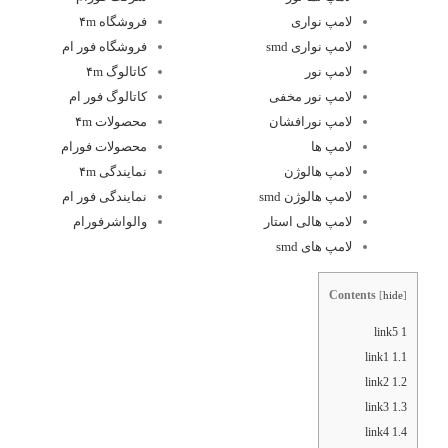
لامپ نواری
فروشگاه ۴m
لامپ نواری smd
فروشگاه فور ام
لامپ نور
کاتالوگ ۴m
لامپ نور مخفی
کاتالوگ فور ام
لامپ نورافشان
محصولات ۴m
لامپ ها
محصولات فورام
لامپ هالوژن
نمایندگی ۴m
لامپ هالوژن smd
نمایندگی فور ام
لامپ هالی استار
والواشرفورام
لامپ های smd
Contents
[
hide
]
link5
1
link1
1.1
link2
1.2
link3
1.3
link4
1.4