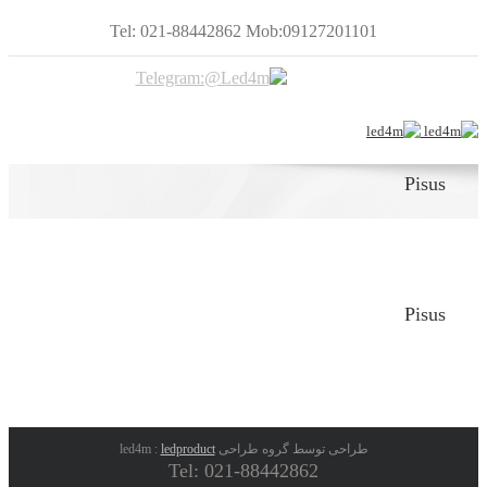
Tel: 021-88442862 Mob:09127201101
Pisus
Pisus
طراحی توسط گروه طراحی led4m :
ledproduct
Tel: 021-88442862