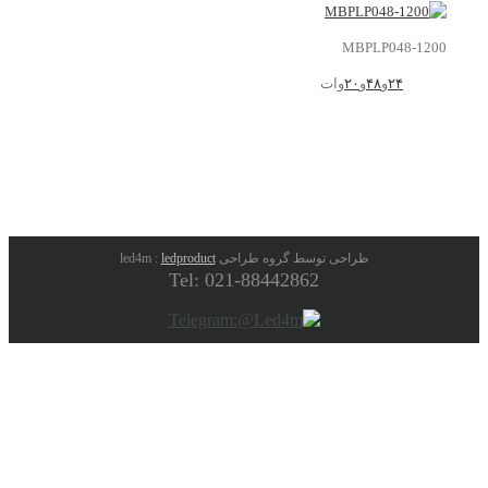
MBPLP048-1200
۲۴
و
۴۸
و
۲۰
وات
طراحی توسط گروه طراحی led4m :
ledproduct
Tel: 021-88442862