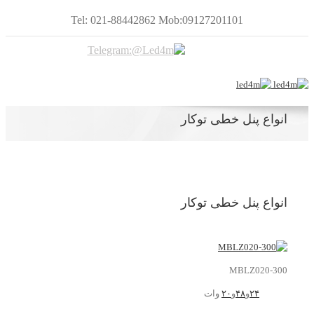
Tel: 021-88442862 Mob:09127201101
انواع پنل خطی توکار
انواع پنل خطی توکار
MBLZ020-300
۲۴
و
۴۸
و
۲۰
وات