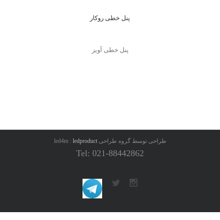
پنل خطی روکار
پنل خطی آویز
طراحی توسط گروه طراحی led4m :
ledproduct
Tel: 021-88442862