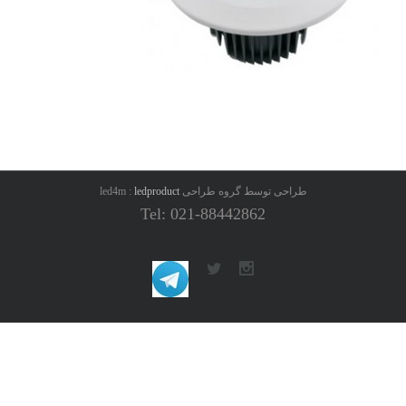
طراحی توسط گروه طراحی led4m :
ledproduct
Tel: 021-88442862