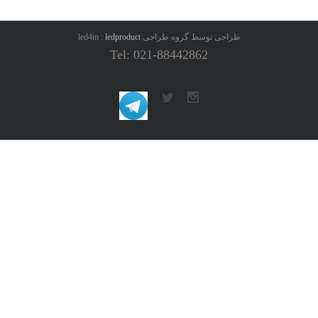
طراحی توسط گروه طراحی led4m :
ledproduct
Tel: 021-88442862