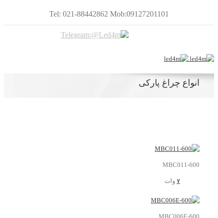
Tel: 021-88442862 Mob:09127201101
انواع چراغ پارکی
MBC011-600
۷
وات
MBC006E-600