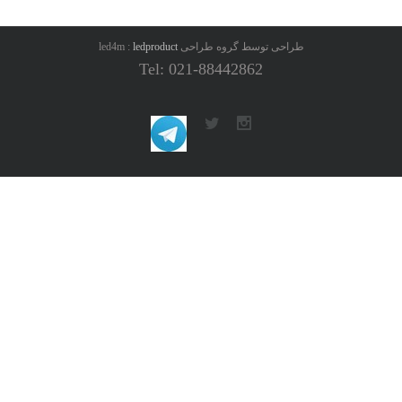
طراحی توسط گروه طراحی led4m :
ledproduct
Tel: 021-88442862