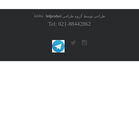
طراحی توسط گروه طراحی led4m :
ledproduct
Tel: 021-88442862