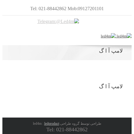
Tel: 021-88442862 Mob:09127201101
لامپ آ ا گ
لامپ آ ا گ
طراحی توسط گروه طراحی led4m :
ledproduct
Tel: 021-88442862