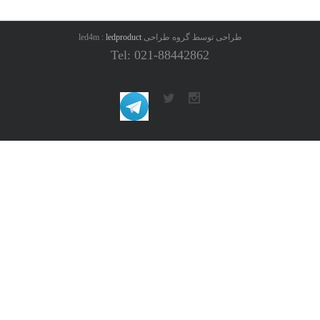
طراحی توسط گروه طراحی led4m :
ledproduct
Tel: 021-88442862