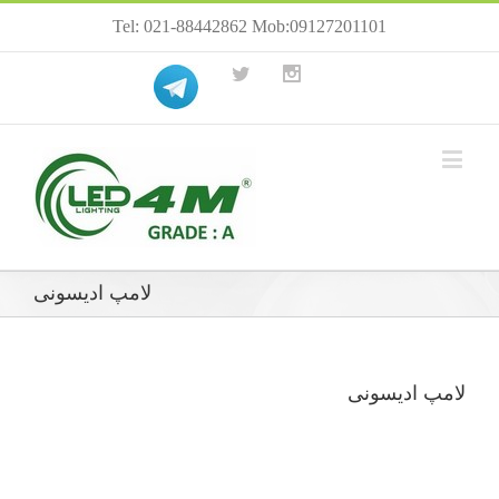
Tel: 021-88442862 Mob:09127201101
لامپ ادیسونی
لامپ ادیسونی