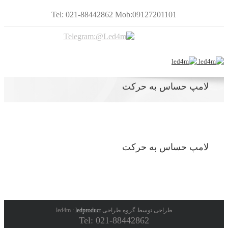
Tel: 021-88442862 Mob:09127201101
لامپ حساس به حرکت
لامپ حساس به حرکت
طراحی توسط گروه طراحی led4m :
ledproduct
Tel: 021-88442862