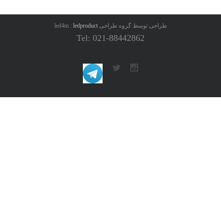
طراحی توسط گروه طراحی led4m :
ledproduct
Tel: 021-88442862