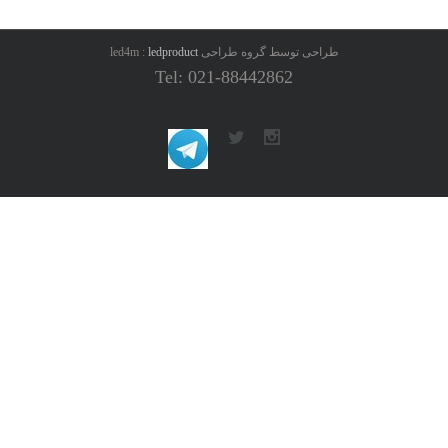
طراحی توسط گروه طراحی led4m :
ledproduct
Tel: 021-88442862