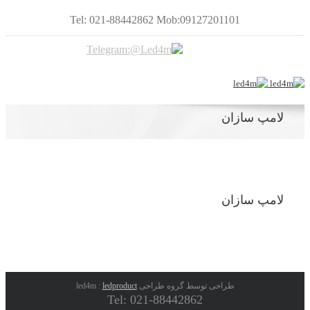
Tel: 021-88442862 Mob:09127201101
لامپ سازان
لامپ سازان
طراحی توسط گروه طراحی led4m :
ledproduct
Tel: 021-88442862