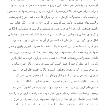
لوسترهای فیلامانی می باشد. این چراغ ها نسبت به لامپ های رشته ای
دارای میزان نوردهی بالاتر و مصرف انرژی پایین تر و عمر طولانی محصول
و کیفیت بالای محصولات از مزایای این چراغ ها می باشد. چراغ فلورسنت
و لامپ های فیلامانی دکوراتیو ادیسون زاویه ۳۶۰ درجه در رنگ آفتابی می
باشد. همچنین این چراغ های به صورت شمعی و لوستری فیلامانی E14 در
رنگ های آفتابی و مهتابی می باشد. این لامپ ها قابل استفاده در روشنایی
اتاق های پذیرایی ، اتاق های که قسمتی از آن به عنوان دکوراتیو صورت
می گیرد. استفاده از این لامپ ها باعث شده تا مصرف انرژی پایین و عمر
طولانی و کیفیت بالای محصولات و دارننده نشان ++A برحسب انرزی می
باشد. محصولات روشنایی LED4M نسل جدید چراغ با توجه به نیاز بازار
نکاتی را در نظر گرفته از قبیل لامپ کم مصرف ، توان بالا ، تنوع سایز ،
نورهای متنوع ، کاربردهای مختلف ، امنیت بالا در جهت جلوگیری از آتش
سوزی ، مقاوم در برابر گرد وغبار و رطوبت ، کم حجم بودن ، فیزیک
مناسب ، قابلیت تعمیر ، عمر مناسب ، .. هدف صادرات LED4M به
کشورهای اروپایی می باشد به همین جهت این برند در کشور آلمان به ثبت
رسیده و تمامی استانداردهای مورد نیاز جهت صادرات به اروپا را دارا می
باشد سیر تکامل چراغها بعد از چراغهای معمولی و کم مصرف و چراغ
هالوژن که دارای مشکلات مختلفی از قبیل مصرف بالا و حرارت زیاد و