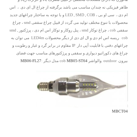
ظاهر فیزیکی نه چندان مناسب می باشد برگرفته از چراغ ال ای دی ، اس
ام دی ، سی او بی ، LED , SMD , COB و با توجه به ساختار چراغهای جدید
محصولات با تنوع مختلف تولید می گردد از قبیل چراغ سقفی smd ، چراغ
سقفی cob ، چراغ توکار smd ، پنل روکار و توکار اس ام دی ، پرژکتور smd ,
cob ریسه اس ام دی و ال ای دی از دیگر محصولات LED4m می توان به
چراغهای دفنی با قابلیت آپی دار IP مقاوم در برابر گرد و غبار و رطوبت و
چراغ های دکوراتیو دیواری و سقفی و پرژکتورهای مناسب جهت فضای
بیرون outdoor والواشر cob
MB05-ST64
مدل دیگر :
MB06-FL27
MBCT04