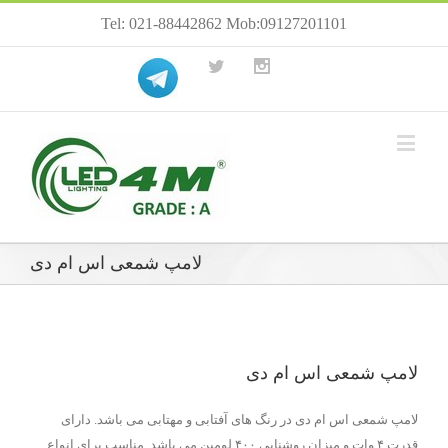
Tel: 021-88442862 Mob:09127201101
لامپ شمعی اس ام دی
لامپ شمعی اس ام دی
لامپ شمعی اس ام دی در رنگ های آفتابی و مهتابی می باشد. دارای
قدرت ۴ وات و میزان روشنایی ۴۰۰ لومین می باشد. مناسب برای انواع