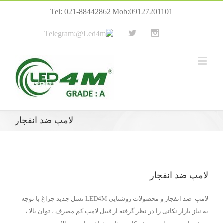
Tel: 021-88442862 Mob:09127201101
لامپ ضد انفجار
لامپ ضد انفجار
لامپ ضد انفجار و محصولات روشنایی LED4M نسل جدید چراغ با توجه
به نیاز بازار نکاتی را در نظر گرفته از قبیل لامپ کم مصرف ، توان بالا ،