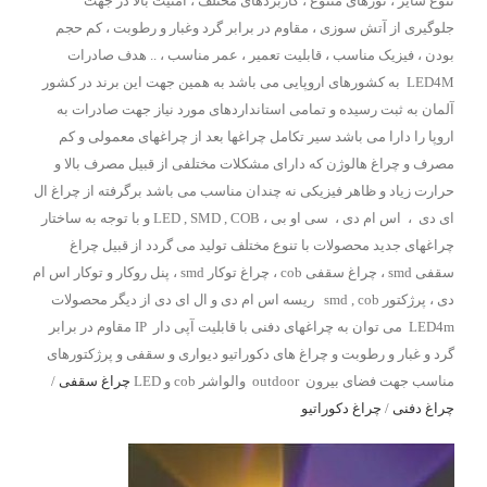
تنوع سایز ، نورهای متنوع ، کاربردهای مختلف ، امنیت بالا در جهت
جلوگیری از آتش سوزی ، مقاوم در برابر گرد وغبار و رطوبت ، کم حجم
بودن ، فیزیک مناسب ، قابلیت تعمیر ، عمر مناسب ، .. هدف صادرات
LED4M به کشورهای اروپایی می باشد به همین جهت این برند در کشور
آلمان به ثبت رسیده و تمامی استانداردهای مورد نیاز جهت صادرات به
اروپا را دارا می باشد سیر تکامل چراغها بعد از چراغهای معمولی و کم
مصرف و چراغ هالوژن که دارای مشکلات مختلفی از قبیل مصرف بالا و
حرارت زیاد و ظاهر فیزیکی نه چندان مناسب می باشد برگرفته از چراغ ال
ای دی ، اس ام دی ، سی او بی ، LED , SMD , COB و با توجه به ساختار
چراغهای جدید محصولات با تنوع مختلف تولید می گردد از قبیل چراغ
سقفی smd ، چراغ سقفی cob ، چراغ توکار smd ، پنل روکار و توکار اس ام
دی ، پرژکتور smd , cob ریسه اس ام دی و ال ای دی از دیگر محصولات
LED4m می توان به چراغهای دفنی با قابلیت آپی دار IP مقاوم در برابر
گرد و غبار و رطوبت و چراغ های دکوراتیو دیواری و سقفی و پرژکتورهای
مناسب جهت فضای بیرون outdoor والواشر cob و LED
چراغ سقفی
/
چراغ دفنی
/
چراغ دکوراتیو