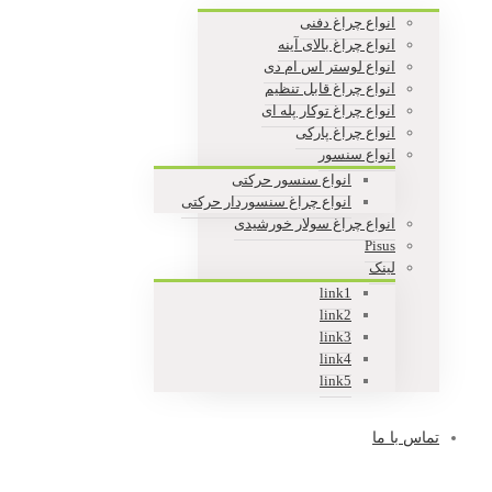
انواع چراغ دفنی
انواع چراغ بالای آینه
انواع لوستر اس ام دی
انواع چراغ قابل تنظیم
انواع چراغ توکار پله ای
انواع چراغ پارکی
انواع سنسور
انواع سنسور حرکتی
انواع چراغ سنسوردار حرکتی
انواع چراغ سولار خورشیدی
Pisus
لینک
link1
link2
link3
link4
link5
تماس با ما