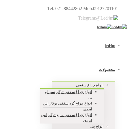
Tel: 021-88442862 Mob:09127201101
led4m
محصولات
انواع چراغ سقفی
انواع چراغ سقفی توکار سی او
بی
انواع چراغ گرد سقفی توکار اس
ام دی
انواع چراغ سقفی مربع توکار اس
ام دی
انواع پنل