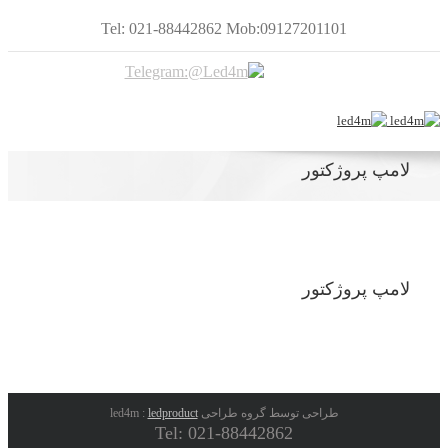
Tel: 021-88442862 Mob:09127201101
لامپ پروژکتور
لامپ پروژکتور
طراحی توسط گروه طراحی led4m :
ledproduct
Tel: 021-88442862