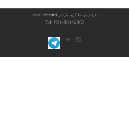
طراحی توسط گروه طراحی led4m :
ledproduct
Tel: 021-88442862