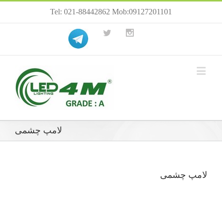
Tel: 021-88442862 Mob:09127201101
لامپ چشمی
لامپ چشمی