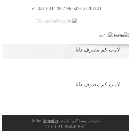
Tel: 021-88442862 Mob:09127201101
لامپ کم مصرف دلتا
لامپ کم مصرف دلتا
طراحی توسط گروه طراحی led4m :
ledproduct
Tel: 021-88442862