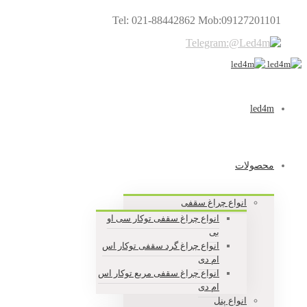
Tel: 021-88442862 Mob:09127201101
led4m
محصولات
انواع چراغ سقفی
انواع چراغ سقفی توکار سی او
بی
انواع چراغ گرد سقفی توکار اس
ام دی
انواع چراغ سقفی مربع توکار اس
ام دی
انواع پنل