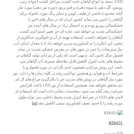
LED، بسته به انواع گیاهان تحت کشت، مراحل کشت (جوانه زنی،
رویش، گل دهی یا میوه دهی)، و فتو پریود (دوره نور دهی) مورد نیاز
گیاه، محدوده خاصی از طیف، لومن و دمای رنگ مورد دلخواه برای
گیاهان را تامین می نماید کشور ایران که در سال های اخیر با
خشکسالی روبرو بوده و به احتمال زیاد در سال های آینده نیز
خشکسالی شدید تر خواهد شد، چاره ای جز تغییر استراتژی کشت
گیاهان را نخواهد داشت. استفاده بهینه از آب و جلوگیری حداکثری از
تبخیر، این اجازه را به کشاورزی مدرن خواهد داد تا با مقدار اندکی آب،
نیاز سبزیجات را حتی در شهر های در معرض خشکی شدید، در تمام
فصول سال تامین کند. بدیهی است که یکی از مزایای تولید گیاهان در
محیط های تحت کنترل کاهش قابل ملاحظه مصرف آب گیاهان می
باشد. این روش مزایایی همچون عدم نگرانی در مورد فصول و یا
شرایط آب و هوایی و همچنین توانایی رشد در کلیه زمان ها را دارد. نور
مورد نیاز گیاهان در روش های مدرن، جز با بکارگیری چراغ های ال ای
دی محقق نخواهد شد. همچنین استفاده از نور­ LED باعث افزایش
سرعت رشد گیاه می شود. محاسبات نشان داده است که استفاده از
لامپ های LED در شرایط کنترل شده محیط داخلی، می­ تواند طول
دوره رشد را تا حدود نصف کشاورزی سنتی کاهش دهد
led
RD0451