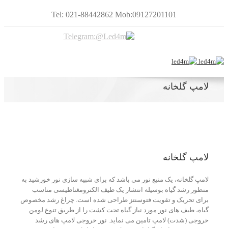
Tel: 021-88442862 Mob:09127201101
لامپ گلخانه
لامپ گلخانه
لامپ گلخانه، یک منبع نور می باشد که برای شبیه سازی نور خورشید به
منظور رشد گیاه بوسیله انتشار یک طیف الکترومغناطیسی مناسب
برای تحریک و تقویت فتوسنتز طراحی شده است. چراغ رشد مخصوص
گیاه، طیف های نور مورد نیاز گیاه تحت کشت را از طریق تنوع لومن
خروجی (شدت) لامپ تامین می نماید. نور خروجی لامپ های رشد