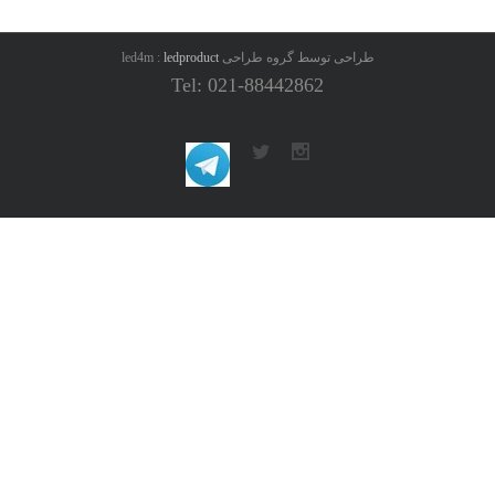
طراحی توسط گروه طراحی led4m :
ledproduct
Tel: 021-88442862