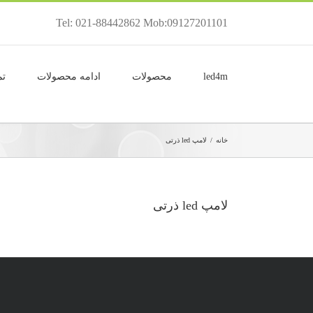
Tel: 021-88442862 Mob:09127201101
led4m
محصولات
ادامه محصولات
تم
خانه
/
لامپ led ذرتی
لامپ led ذرتی