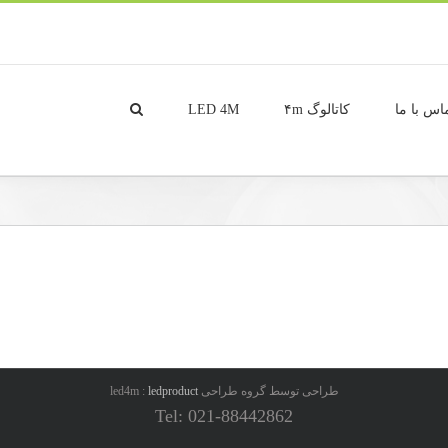
اس با ما
کاتالوگ ۴m
LED 4M
طراحی توسط گروه طراحی led4m :
ledproduct
Tel: 021-88442862