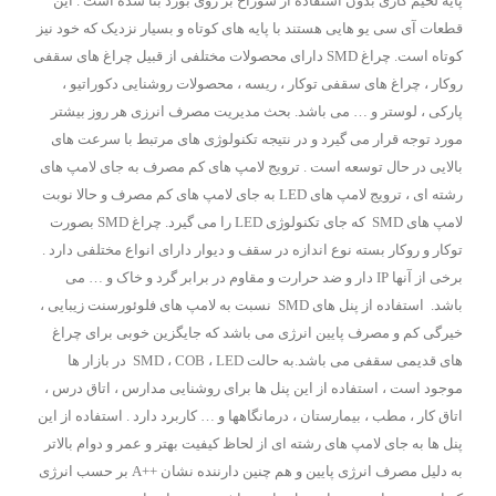
پایه لحیم کاری بدون استفاده از سوراخ بر روی بورد بنا شده است . این
قطعات آی سی یو هایی هستند با پایه های کوتاه و بسیار نزدیک که خود نیز
کوتاه است. چراغ SMD دارای محصولات مختلفی از قبیل چراغ های سقفی
روکار ، چراغ های سقفی توکار ، ریسه ، محصولات روشنایی دکوراتیو ،
پارکی ، لوستر و … می باشد. بحث مدیریت مصرف انرزی هر روز بیشتر
مورد توجه قرار می گیرد و در نتیجه تکنولوژی های مرتبط با سرعت های
بالایی در حال توسعه است . ترویج لامپ های کم مصرف به جای لامپ های
رشته ای ، ترویج لامپ های LED به جای لامپ های کم مصرف و حالا نوبت
لامپ های SMD که جای تکنولوژی LED را می گیرد. چراغ SMD بصورت
توکار و روکار بسته نوع اندازه در سقف و دیوار دارای انواع مختلفی دارد .
برخی از آنها IP دار و ضد حرارت و مقاوم در برابر گرد و خاک و … می
باشد. استفاده از پنل های SMD نسبت به لامپ های فلوئورسنت زیبایی ،
خیرگی کم و مصرف پایین انرژی می باشد که جایگزین خوبی برای چراغ
های قدیمی سقفی می باشد.به حالت SMD ، COB ، LED در بازار ها
موجود است ، استفاده از این پنل ها برای روشنایی مدارس ، اتاق درس ،
اتاق کار ، مطب ، بیمارستان ، درمانگاهها و … کاربرد دارد . استفاده از این
پنل ها به جای لامپ های رشته ای از لحاظ کیفیت بهتر و عمر و دوام بالاتر
به دلیل مصرف انرژی پایین و هم چنین دارننده نشان ++A بر حسب انرژی