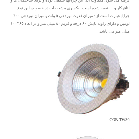
گرفته می شود، متفاوت اند. این چراغها سقفی بوده و برای ساختمان ها و
اتاق کار و … تعبیه شده است . یکسری مشخصات در خصوص این نوع
چراغ عبارت است از : میزان قدرت نوردهی ۵ وات و میزان نوردهی ۴۰۰
لومین و دارای زاویه تابش ۶۰ درجه و فریم ۸۰ میلی متر و در ابعاد ۶۵*۱۰۰
میلی متر می باشد.
COB-TW30