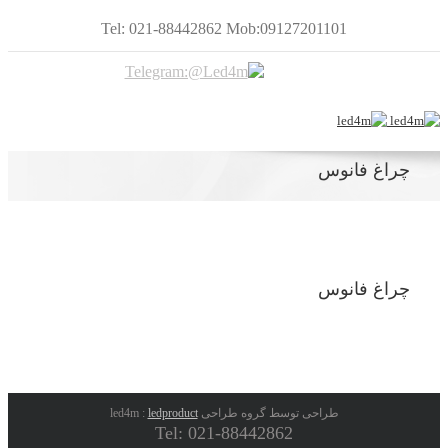
Tel: 021-88442862 Mob:09127201101
چراغ فانوس
چراغ فانوس
طراحی توسط گروه طراحی led4m :
ledproduct
Tel: 021-88442862