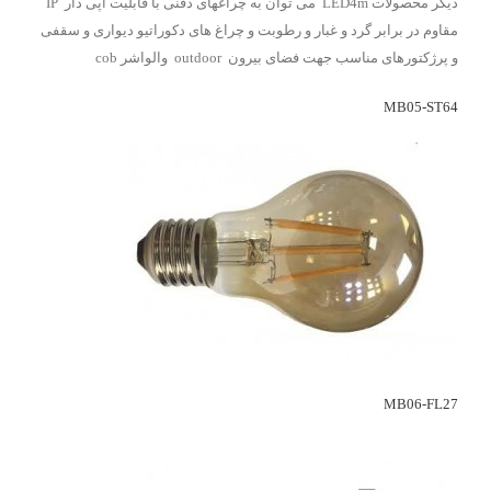
دیگر محصولات LED4m می توان به چراغهای دفنی با قابلیت آپی دار IP
مقاوم در برابر گرد و غبار و رطوبت و چراغ های دکوراتیو دیواری و سقفی
و پرژکتورهای مناسب جهت فضای بیرون outdoor والواشر cob
MB05-ST64
MB06-FL27