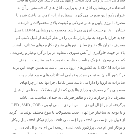
فیلامانی E14 در رنگ های آفتابی و مهتابی می باشد. این لامپ ها قابل
استفاده در روشنایی اتاق های پذیرایی ، اتاق های که قسمتی از آن به
عنوان دکوراتیو صورت می گیرد. استفاده از این لامپ ها باعث شده تا
مصرف انرژی پایین و عمر طولانی و کیفیت بالای محصولات و دارننده
نشان ++A برحسب انرزی می باشد. محصولات روشنایی LED4M نسل
جدید چراغ با توجه به نیاز بازار نکاتی را در نظر گرفته از قبیل لامپ کم
مصرف ، توان بالا ، تنوع سایز ، نورهای متنوع ، کاربردهای مختلف ، امنیت
بالا در جهت جلوگیری از آتش سوزی ، مقاوم در برابر گرد وغبار و رطوبت ،
کم حجم بودن ، فیزیک مناسب ، قابلیت تعمیر ، عمر مناسب ، .. هدف
صادرات LED4M به کشورهای اروپایی می باشد به همین جهت این برند
در کشور آلمان به ثبت رسیده و تمامی استانداردهای مورد نیاز جهت
صادرات به اروپا را دارا می باشد سیر تکامل چراغها بعد از چراغهای
معمولی و کم مصرف و چراغ هالوژن که دارای مشکلات مختلفی از قبیل
مصرف بالا و حرارت زیاد و ظاهر فیزیکی نه چندان مناسب می باشد
برگرفته از چراغ ال ای دی ، اس ام دی ، سی او بی ، LED , SMD , COB
و با توجه به ساختار چراغهای جدید محصولات با تنوع مختلف تولید می گردد
از قبیل چراغ سقفی smd ، چراغ سقفی cob ، چراغ توکار smd ، پنل روکار
و توکار اس ام دی ، پرژکتور smd , cob ریسه اس ام دی و ال ای دی از