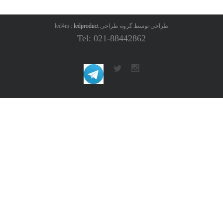
طراحی توسط گروه طراحی led4m :
ledproduct
Tel: 021-88442862