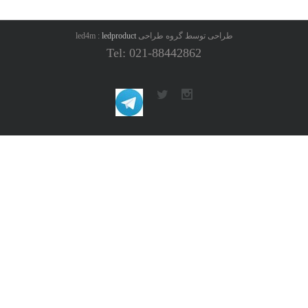
طراحی توسط گروه طراحی led4m :
ledproduct
Tel: 021-88442862