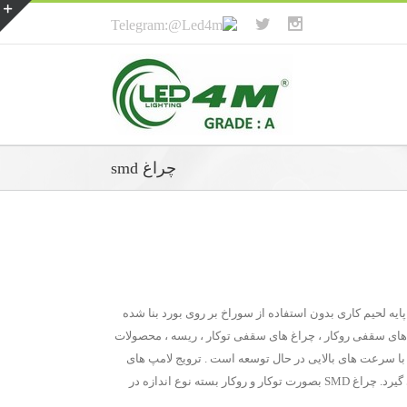
چراغ smd
مخفف عبارت Surface Mounted Device میباشد که به تکنولوژی در ساخت محصولات الکترونیکی گفته می شود که بر خلاف قطعات DIP بر پایه لحیم کاری بدون استفاده از سوراخ بر روی بورد بنا شده
د نیز کوتاه است. چراغ SMD دارای محصولات مختلفی از قبیل چراغ های سقفی روکار ، چراغ های سقفی توکار ، ریسه ، محصولات
 با سرعت های بالایی در حال توسعه است . ترویج لامپ های
کم مصرف به جای لامپ های رشته ای ، ترویج لامپ های LED به جای لامپ های کم مصرف و حالا نوبت لامپ های SMD که جای تکنولوژی LED را می گیرد. چراغ SMD بصورت توکار و روکار بسته نوع اندازه در