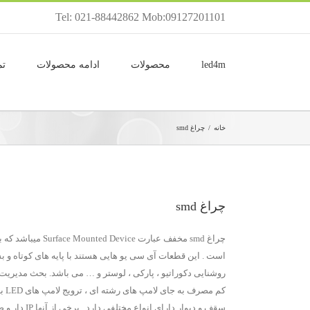
Tel: 021-88442862 Mob:09127201101
led4m
محصولات
ادامه محصولات
تم
خانه
/
چراغ smd
چراغ smd
روشنایی دکوراتیو ، پارکی ، لوستر و … می باشد. بحث مدیریت
سقف و دیوار دارای انواع مختلفی دارد . برخی از آنها IP دار و ضد حرارت و مقاوم در برابر گرد و خاک و … می باشد.