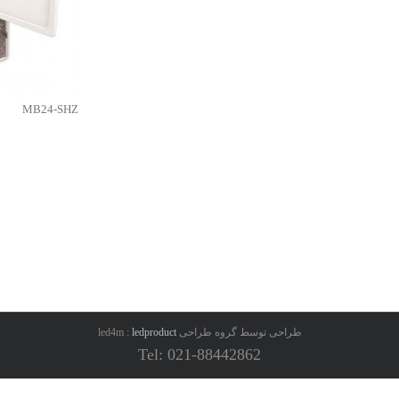
MB24-SHZ
طراحی توسط گروه طراحی led4m :
ledproduct
Tel: 021-88442862