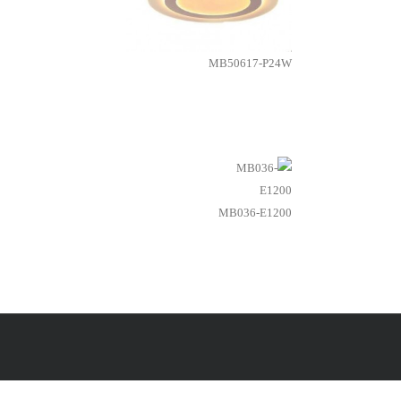
MB50617-P24W
MB036-E1200