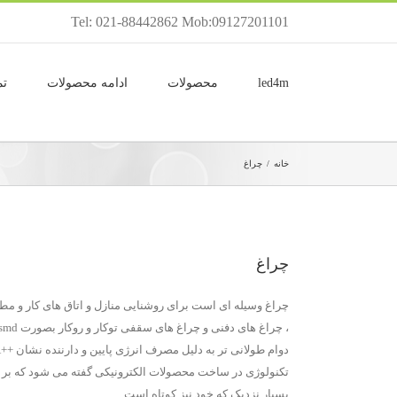
Tel: 021-88442862 Mob:09127201101
led4m
محصولات
ادامه محصولات
تم
خانه
/
چراغ
چراغ
چراغ وسیله ای است برای روشنایی منازل و اتاق های کار و مطب 
بسیار نزدیک که خود نیز کوتاه است.