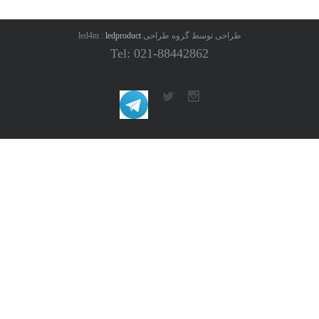
طراحی توسط گروه طراحی led4m :
ledproduct
Tel: 021-88442862