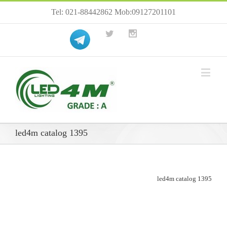
Tel: 021-88442862 Mob:09127201101
led4m catalog 1395
led4m catalog 1395