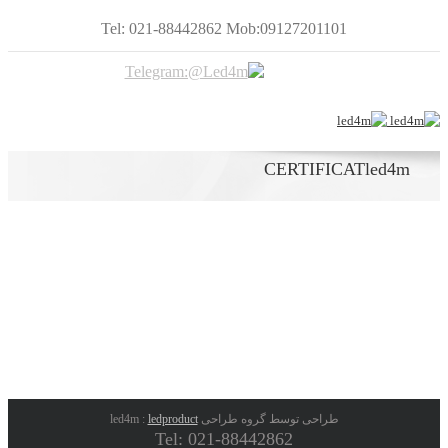
Tel: 021-88442862 Mob:09127201101
CERTIFICATled4m
طراحی توسط گروه طراحی led4m :
ledproduct
Tel: 021-88442862