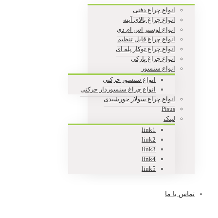
انواع چراغ دفنی
انواع چراغ بالای آینه
انواع لوستر اس ام دی
انواع چراغ قابل تنظیم
انواع چراغ توکار پله ای
انواع چراغ پارکی
انواع سنسور
انواع سنسور حرکتی
انواع چراغ سنسوردار حرکتی
انواع چراغ سولار خورشیدی
Pisus
لینک
link1
link2
link3
link4
link5
تماس با ما