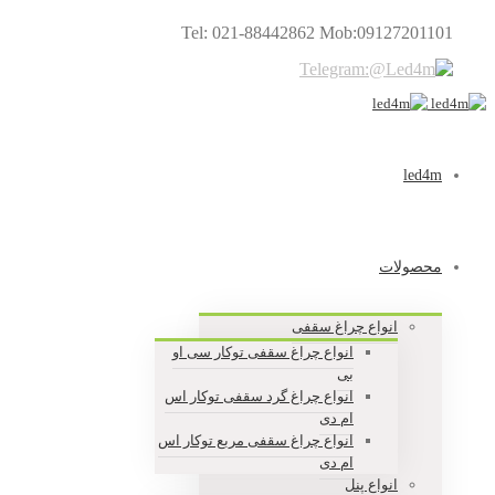
Tel: 021-88442862 Mob:09127201101
led4m
محصولات
انواع چراغ سقفی
انواع چراغ سقفی توکار سی او
بی
انواع چراغ گرد سقفی توکار اس
ام دی
انواع چراغ سقفی مربع توکار اس
ام دی
انواع پنل