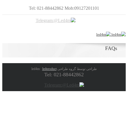
Tel: 021-88442862 Mob:09127201101
FAQs
طراحی توسط گروه طراحی led4m :
ledproduct
Tel: 021-88442862