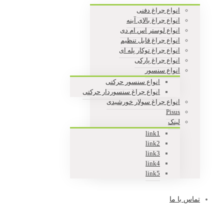
انواع چراغ دفنی
انواع چراغ بالای آینه
انواع لوستر اس ام دی
انواع چراغ قابل تنظیم
انواع چراغ توکار پله ای
انواع چراغ پارکی
انواع سنسور
انواع سنسور حرکتی
انواع چراغ سنسوردار حرکتی
انواع چراغ سولار خورشیدی
Pisus
لینک
link1
link2
link3
link4
link5
تماس با ما