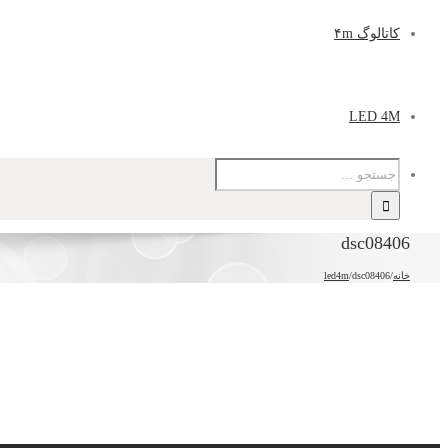
کاتالوگ ۴m
LED 4M
dsc08406
خانه
/
dsc08406
/
led4m