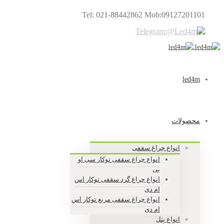
Tel: 021-88442862 Mob:09127201101
led4m
محصولات
انواع چراغ سقفی
انواع چراغ سقفی توکار سی او
بی
انواع چراغ گرد سقفی توکار اس
ام دی
انواع چراغ سقفی مربع توکار اس
ام دی
انواع پنل