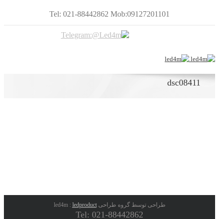
Tel: 021-88442862 Mob:09127201101
dsc08411
طراحی توسط گروه طراحی led4m :
ledproduct
Tel: 021-88442862