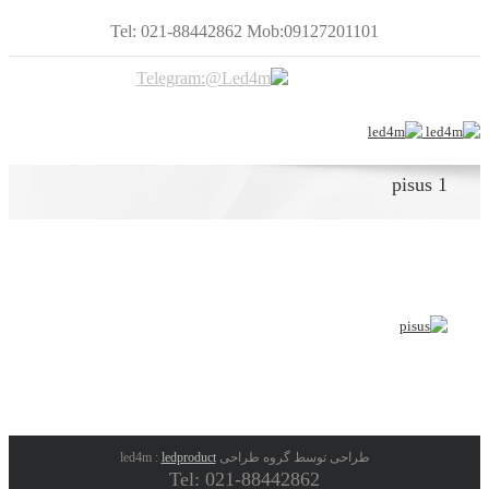
Tel: 021-88442862 Mob:09127201101
pisus 1
طراحی توسط گروه طراحی led4m :
ledproduct
Tel: 021-88442862