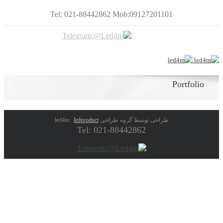
Tel: 021-88442862 Mob:09127201101
Portfolio
طراحی توسط گروه طراحی led4m :
ledproduct
Tel: 021-88442862