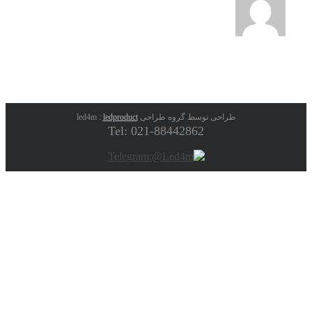
طراحی توسط گروه طراحی led4m :
ledproduct
Tel: 021-88442862