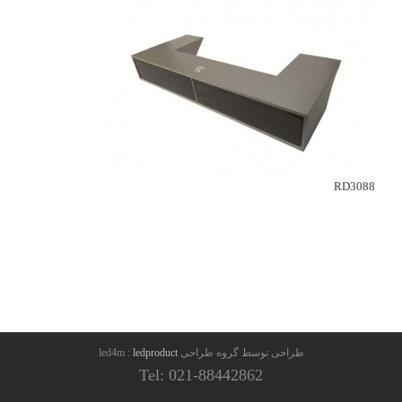
RD3088
طراحی توسط گروه طراحی led4m :
ledproduct
Tel: 021-88442862