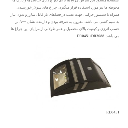
استفاده میشود این سرس چراغ ها برای نور پردازی خیابان ها و پارک ها
محوطه ها نیز مورد استفاده قرار میگیرد . چراغ های سولار خورشیدی
همراه با سنسور حرکتی جهت نصب در فضاهای باز قابل شارژ و بدون نیاز
به سیم کشی می باشد. مقرون به صرفه بودن و دارننده نشان ++A بر
حسب انرژی و کیفیت بالای محصول و عمر طولانی از مزایای این چراغ ها
می باشد.
DR3088
/
DR0451
RD0451