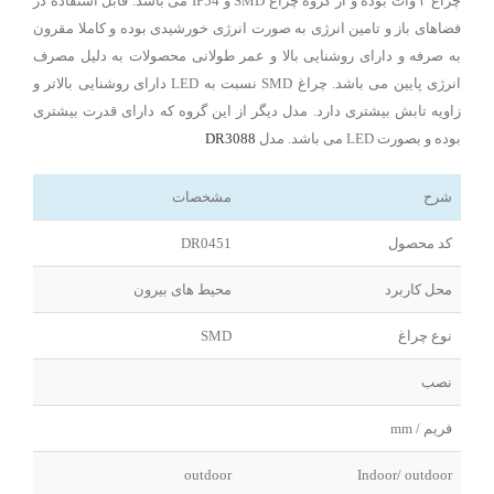
چراغ ۳ وات بوده و از گروه چراغ SMD و IP54 می باشد. قابل استفاده در
فضاهای باز و تامین انرژی به صورت انرژی خورشیدی بوده و کاملا مقرون
به صرفه و دارای روشنایی بالا و عمر طولانی محصولات به دلیل مصرف
انرژی پایین می باشد. چراغ SMD نسبت به LED دارای روشنایی بالاتر و
زاویه تابش بیشتری دارد. مدل دیگر از این گروه که دارای قدرت بیشتری
بوده و بصورت LED می باشد. مدل
DR3088
شرح
مشخصات
کد محصول
DR0451
محل کاربرد
محیط های بیرون
نوع چراغ
SMD
نصب
فریم / mm
outdoor
Indoor/ outdoor