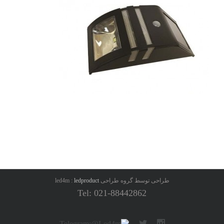
طراحی توسط گروه طراحی led4m :
ledproduct
Tel: 021-88442862