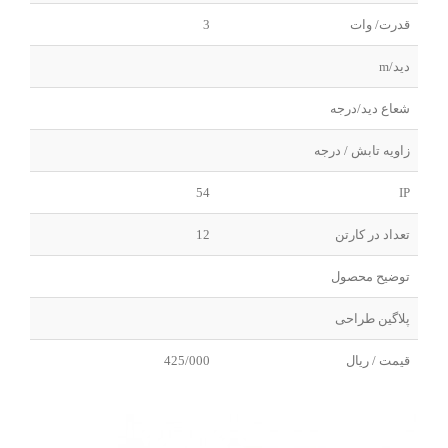
قدرت/ وات
3
دید/m
شعاع دید/درجه
زاویه تابش / درجه
54
IP
تعداد در کارتن
12
توضیح محصول
پلاگین طراحی
قیمت / ریال
425/000