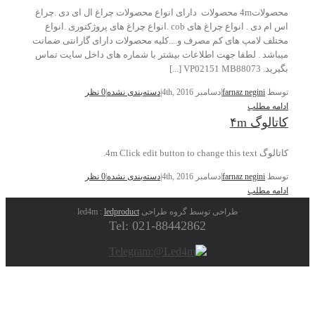
محصولات4m محصولات دارای انواع محصولات چراغ ال ای دی .چراغ
اس ام دی . انواع چراغ های cob .انواع چراغ های پروژکتوری .انواع
مختلف لامپ های کم مصرف و....کلیه محصولات دارای گارانتی ضمانت
میباشد . لطفا جهت اطلاعات بیشتر با شماره های داخل سایت تماس
بگیرید. VP02151 MB88073 [...]
توسط
farnaz negini
|
دسامبر 4th, 2016
|
دسته‌بندی نشده
|
0 نظر
ادامه مطلب
کاتالوگ ۴m
کاتالوگ 4m Click edit button to change this text.
توسط
farnaz negini
|
دسامبر 4th, 2016
|
دسته‌بندی نشده
|
0 نظر
ادامه مطلب
طراحی توسط گروه طراحی led4m :
ledproduct
Tel: 021-88442862