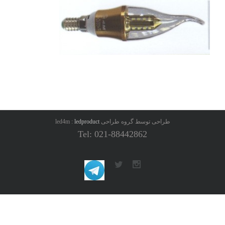
طراحی توسط گروه طراحی led4m :
ledproduct
Tel: 021-88442862