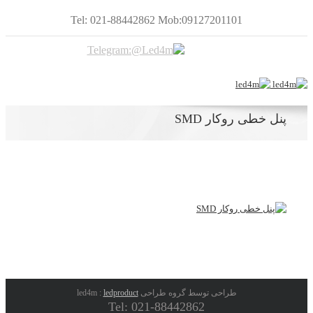
Tel: 021-88442862 Mob:09127201101
پنل خطی روکار SMD
طراحی توسط گروه طراحی led4m :
ledproduct
Tel: 021-88442862