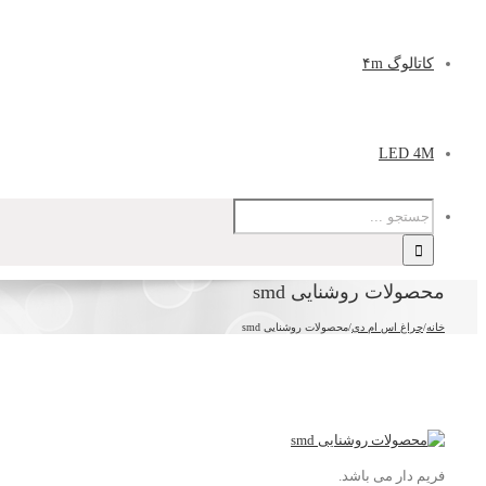
کاتالوگ ۴m
LED 4M
محصولات روشنایی smd
خانه
/
چراغ اس ام دی
/
محصولات روشنایی smd
فریم دار می باشد.