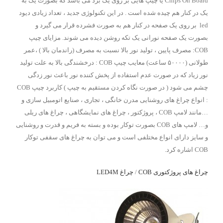
Chips On Board یا چیپ هایی بر روی یک برد می باشد که بصورت یک به
یک در کنار هم چیده شده است . در این تکنولوژی جدید ، تعداد زیادی دیود
led بر روی یک صفحه در کنار هم به صورت فشرده قرار می گیرد و
بصورت یک صفحه نورانی یک تکه روشن دیده می شوند. مزایای چیپ
COB: مصرف پایین ، تولید نور بالا نسبت به مصرف (راندمان بالا ) ،عمر
طولانی (۵۰۰۰۰ ساعت) معایب چیپ COB : درخشندگی بالا به علت تولید
نور زیاد که در صورت عدم استفاده از پخش کننده نور باعث نور زدگی
چشم می شود ( در صورت نگاه کردن مستقیم به چیپ ) کاربرد چیپ COB
: انواع چراغ های روشنایی مدرن خانگی ، تجاری ، صنایع اتومبیل سازی و
…مانند لامپ COB ، پروژکتور ، چراغ های نمایشگاهی ، چراغ های ریلی
و… لامپ های COB بصورت توکار بوده و بسته به فریم و قدرت و روشنایی
و سایز دارای انواع مختلفی است و می توان به چراغ های سقفی توکار
COB اشاره کرد.
چراغ های پروژکتوری COB
/
چراغ LED4M