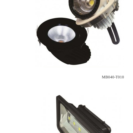
MB040-T010