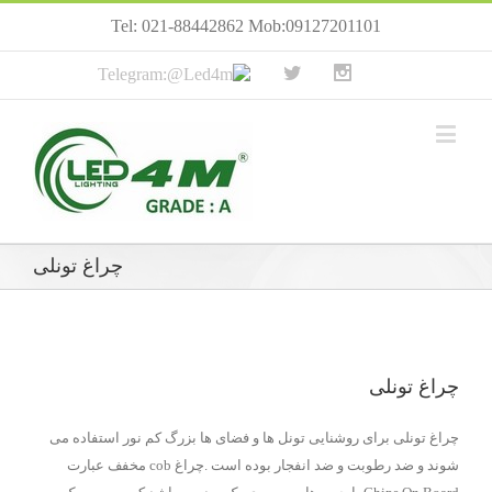
Tel: 021-88442862 Mob:09127201101
چراغ تونلی
چراغ تونلی
چراغ تونلی برای روشنایی تونل ها و فضای ها بزرگ کم نور استفاده می
شوند و ضد رطوبت و ضد انفجار بوده است .چراغ cob مخفف عبارت